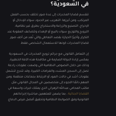
في السعودية؟
تنقسم قضايا المخدرات إلى عدة صور تختلف بحسب الفعل
المرتكب، ومن أبرزها: التهريب عبر الحدود سواء للإدخال أو
الإخراج، التصنيع والزراعة والاستخراج بطرق غير نظامية،
الترويج والتوزيع سواء بالبيع أو الإهداء وتتضاعف العقوبة عند
التكرار، وأخيرًا الحيازة بقصد التعاطي والتي تُعد من أخف صور
قضايا المخدرات كونها للاستعمال الشخصي فقط.
إن التعامل القانوني مع جرائم ترويج المخدرات في السعودية
يعكس إرادة الدولة الصارمة في مكافحة هذه الآفة الخطيرة،
وذلك من خلال النصوص النظامية التي وضعت عقوبات رادعة
تصل إلى السجن المشدد والغرامات الكبيرة، وقد تتدرج لتشمل
عقوبات أشد في حالات العود أو الارتباط بجماعات منظمة. ومن
المهم دائمًا اللجوء إلى متخصصين في المجال القانوني مثل
مكتب المحامي عبدالله الزهراني الذي يمتلك خبرات واسعة في
القضايا الجنائية
، بما يضمن للمتهمين مباشرة إجراءاتهم
القانونية وفق الضوابط النظامية وتحقيق أفضل فرص الدفاع.