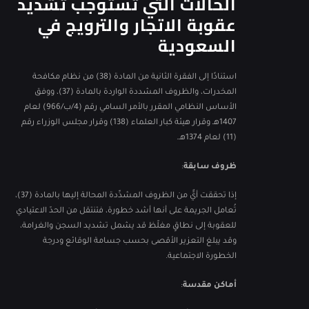
الحالات التي تستوجب تشديد
عقوبة الاتجار والترويج في
السعودية
استنادًا إلى الفقرة الثانية من المادة (38) من نظام مكافحة
المخدرات، والظروف المشددة الواردة بالمادة (37)، ووفق
الأساس النظامي المقرر بالأمر السامي رقم (4/ب/966) لعام
1407هـ وقرار هيئة كبار العلماء (138) وقرار مجلس الوزراء رقم
(11) لعام 1374هـ.
ظروف سابقة
:
إذا تحققت أيٌّ من الظروف المشدِّدة المحالة إليها بالمادة (37)،
تُعامل الجريمة على أنها أشد خطورة، فتنتقل من الحدّ الاعتيادي
للعقوبة إلى نطاقٍ مغلّظ قد يشمل تشديد السجن والغرامة،
وقد يبلغ التعزير الأقصى بحسب جسامة الوقائع ودرجة
الخطورة الاجتماعية.
أماكن مقدسة
: