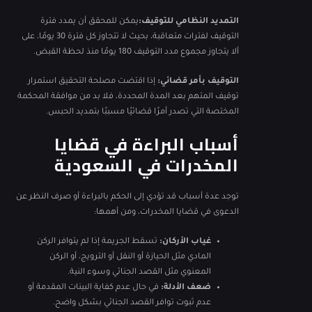
التمديد النظامي للتوقيف:
يمكن للمحقق أن يمدد فترة
التوقيف لفترات متعاقبة، بحيث لا تتجاوز كل فترة 30 يومًا، على
ألا يتجاوز مجموع مدد التوقيف 180 يومًا منذ لحظة القبض.
التوقيف بأمر قضائي:
إذا اقتضت مصلحة التحقيق استمرار
توقيف المتهم بعد المدة المحددة، فلا بد من موافقة المحكمة
المختصة التي تصدر أمرًا قضائيًا مسببًا بتمديد الحبس.
أسباب البراءة في قضايا
المخدرات في السعودية
توجد عدة أسباب قد تؤدي إلى الحكم بالبراءة أو صرف النظر عن
الدعوى في قضايا المخدرات، ومن أهمها:
غياب الأركان:
تسقط الجريمة إذا لم يتوافر الركن
المادي مثل الحيازة أو النقل أو الترويج، أو الركن
المعنوي مثل القصد الجنائي وسوء النية.
ضعف الأدلة:
في حال عدم كفاية البينات المقدمة أو
عدم ثبوت توافر القصد الجنائي بشكل واضح.