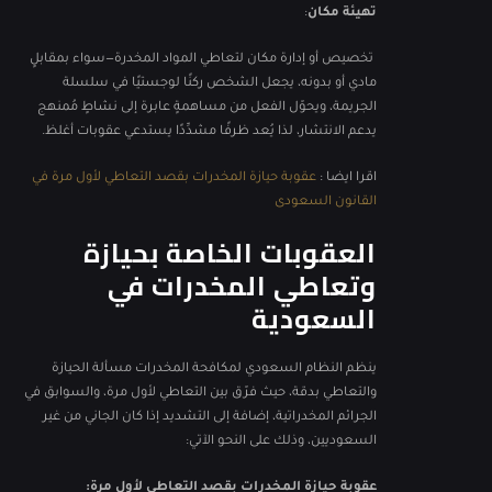
تهيئة مكان
:
تخصيص أو إدارة مكان لتعاطي المواد المخدرة—سواء بمقابلٍ
مادي أو بدونه، يجعل الشخص ركنًا لوجستيًا في سلسلة
الجريمة، ويحوّل الفعل من مساهمةٍ عابرة إلى نشاطٍ مُمنهج
يدعم الانتشار، لذا يُعد ظرفًا مشدِّدًا يستدعي عقوبات أغلظ.
اقرا ايضا :
عقوبة حيازة المخدرات بقصد التعاطي لأول مرة في
القانون السعودى
العقوبات الخاصة بحيازة
وتعاطي المخدرات في
السعودية
ينظم النظام السعودي لمكافحة المخدرات مسألة الحيازة
والتعاطي بدقة، حيث فرّق بين التعاطي لأول مرة، والسوابق في
الجرائم المخدراتية، إضافة إلى التشديد إذا كان الجاني من غير
السعوديين، وذلك على النحو الآتي:
عقوبة حيازة المخدرات بقصد التعاطي لأول مرة: