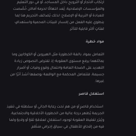
ارتكاب الاتجار أو الترويج داخل المساجد، أو في دور التعليم
والمؤسسات الإصلاحية، يُعد انتهاكًا لحرمة أماكن خُصِّصت
للعبادة أو التربية أو الإصلاح؛ لذلك يُضاعَف التجريم هنا لِما
ينطوي عليه الفعل من إفسادٍ للبيئات المحمية واستهدافٍ
لفئاتٍ أكثر قابلية للتأثر.
مواد خطرة
:
التعامل بمواد بالغة الخطورة مثل الهيروين أو الكوكايين وما
يماثلهما يرفع مستوى العقوبة؛ إذ تفترض النصوص زيادة
التهديد على الصحة العامة واحتمال وقوع وفيات أو أضرار
جسيمة، فتتعامل المحكمة مع الواقعة بوصفها أشدّ أثرًا من
غيرها.
استغلال قاصر
:
استخدام قاصرٍ أو من هم تحت رعاية الجاني أو سلطته في تنفيذ
الجريمة يُظهر درجة عالية من الخطورة الأخلاقية والاجتماعية،
ويُبرّر تغليظ العقوبة لوجود استغلالٍ لعلاقةِ ثقةٍ أو ولايةٍ ولما
فيه من إقحامٍ للأطفال في سياق إجرامي منظّم.