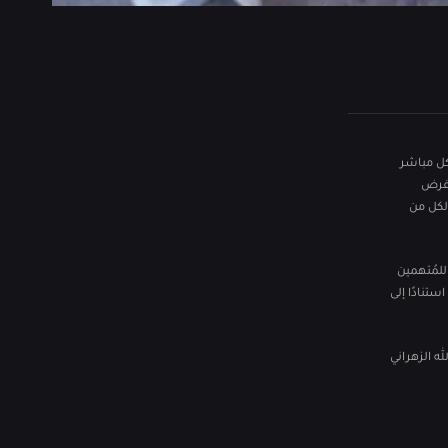
كل مباشر
 فرض
لكل من
لمُتهمين
تنادًا إلى
له الزهراني