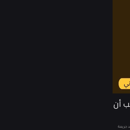
ب أن
د جريمة