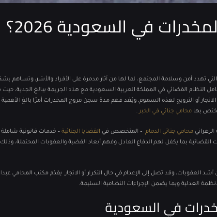
رات​ في السعودية 2026؟
التي تهدد أمن وسلامة المجتمع، لما لها من آثار مدمرة على الأفراد والأسَر، وتساهم بش
امل النظام القضائي في المملكة العربية السعودية مع هذه الجريمة ببالغ الجدية، حيث
ار أو الترويج لهذه السموم, ويُعَد فهم مدة سجن مروج المخدرات​ أمرًا بالغ الأهمية 
ويختص بها
محامي جنائي في الخبر
.
الزهراني
محامي جنائي الدمام
– المتخصص في
القضايا الجنائية
– خدمات قانونية شاملة ل
 القضائية بما يكفل لهم الدفاع العادل وفهم أبعاد القضية والعقوبات المحتملة، وذلك اس
أشد العقوبات، وقد تصل إلى الإعدام في حال التكرار أو الاتجار. يقدّم مكتب المحامي عبدال
أنظمة العدلية وبما يضمن الإجراءات النظامية السليمة.
درات في السعودية