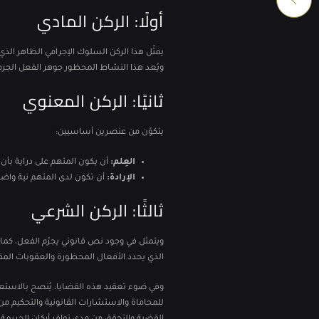
أولًا: الركن المادي
يمثّل هذا الركن السلوك الإجرامي الظاهر الذي 
ويُعد هذا النشاط المحظور جوهر الفعل الجرم
ثانيًا: الركن المعنوي
يتكوّن من عنصرين أساسيين:
العِلم:
أن يكون المتهم على دراية بأن
الإرادة:
أن تكون لدى المتهم نية واضح
ثالثًا: الركن الشرعي
ويتمثل في وجود نص قانوني يجرّم الفعل، كم
الذي يحدد الأفعال المحظورة والعقوبات المقر
وفي ضوء تعقيد هذه القضايا، يُنصح بالاستعان
للمحاماة والاستشارات القانونية والتحكيم من