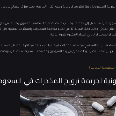
العربية السعودية وفقًا لظروف كل حالة ومدى تكرار الجريمة، حيث يفرّق النظام بين من ي
ففي حالة الترويج لأول مرة، يُعاقب الجاني بالسجن لفترة قد تصل إلى 15 عامًا، بحسب ما نصت عليه الأنظمة المعمول بها, أما 
فإن العقوبة تصبح أكثر صرامة، وقد تصل إلى القتل تعزيرًا، وذلك وفقًا للمادة 37 من نظام مكافحة المخدرات والمؤثرات الع
 أو تهريب أو ترويج المواد المخدرة للمرة الثانية.
لكة بحماية المجتمع من هذه الآفة الخطيرة، لما للمخدرات من آثار كارثية على الصحة ا
مشرّع إلى اتخاذ أقصى درجات الحزم في ردع المروجين ومكافحة انتشار هذه الظاهرة
ويختص
السعودية للاجانب؟
ونية لجريمة ترويج المخدرات في السعود