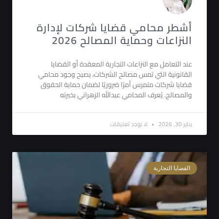
أشطر محامي قضايا شركات لإدارة
النزاعات وحماية المصالح 2026
عند التعامل مع النزاعات التجارية المعقدة أو القضايا
القانونية التي تمس مصالح الشركات، يصبح وجود محامي
قضايا شركات متمرس أمرًا ضروريًا لضمان حماية الحقوق
والمصالح. يُعرف المحامي عبدالله الزهراني بخبرته
يناير 30, 2026
لا توجد تعليقات
القضايا التجارية