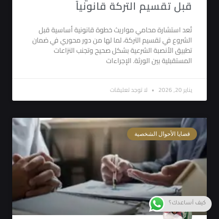
قبل تقسيم التركة قانونياً
تُعد استشارة محامي مواريث خطوة قانونية أساسية قبل
الشروع في تقسيم التركة، لما لها من دور محوري في ضمان
تطبيق الأنصبة الشرعية بشكل صحيح وتجنب النزاعات
المستقبلية بين الورثة. الإجراءات
يناير 20, 2026
لا توجد تعليقات
قضايا الأحوال الشخصية
كيف أساعدك؟