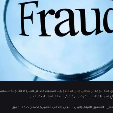
 عليه التوجه الي
محامي جنائي الدمام
و
يجب استيفاء عدد من الشروط القانونية الأساسي
تباع الإجراءات الصحيحة وضمان تحقيق العدالة واسترداد حقوقهم.
فعلي)، المعنوي (النية)، والركن الشرعي (الجانب القانوني) لضمان صحة الدعوى.