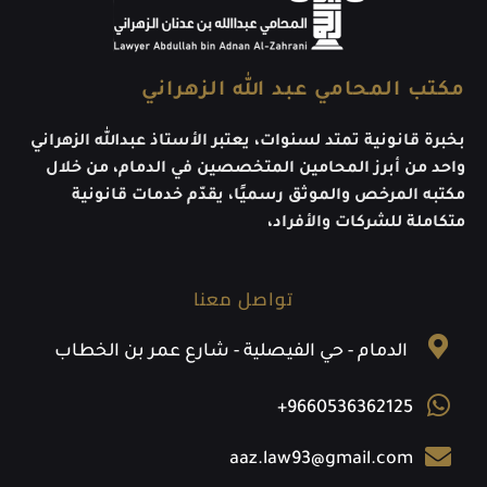
مكتب المحامي عبد الله الزهراني
بخبرة قانونية تمتد لسنوات، يعتبر الأستاذ عبدالله الزهراني
واحد من أبرز المحامين المتخصصين في الدمام، من خلال
مكتبه المرخص والموثق رسميًا، يقدّم خدمات قانونية
متكاملة للشركات والأفراد،
تواصل معنا
الدمام - حي الفيصلية - شارع عمر بن الخطاب
+9660536362125
aaz.law93@gmail.com