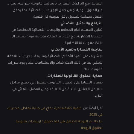
التعامل مع النزاعات العقارية بأساليب قانونية احترافية، سواء
عبر الحلول الودية أو من خلال الإجراءات القضائية، بما يحقق
أفضل مصلحة للعميل وفق طبيعة كل قضية.
الترافع والتمثيل القضائي
:
تمثيل العملاء أمام المحاكم والجهات القضائية المختصة في
القضايا العقارية، مع إعداد مرافعات قانونية قوية تستند إلى
الأنظمة والأدلة النظامية.
متابعة القضايا وتنفيذ الأحكام
:
الإشراف على تنفيذ الأحكام القضائية ومتابعة الإجراءات اللاحقة
للحكم، بما في ذلك الاعتراضات والاستئنافات عند وجود مبررات
قانونية لذلك.
حماية الحقوق القانونية للعقارات
:
ضمان الحفاظ على الحقوق القانونية للعميل في جميع مراحل
التعامل العقاري، ابتداءً من التعاقد وحتى الفصل النهائي في
النزاع.
أقرأ أيضاً عن:
كيفية كتابة مذكرة دفاع فى جناية تعاطى مخدرات​
في 2025
ا
ذا طلبت الزوجة الطلاق هل لها حقوق؟ إرشادات قانونية
لحقوق الزوجة