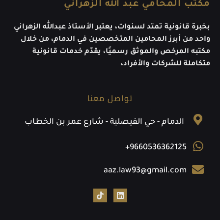
مكتب المحامي عبد الله الزهراني
بخبرة قانونية تمتد لسنوات، يعتبر الأستاذ عبدالله الزهراني
واحد من أبرز المحامين المتخصصين في الدمام، من خلال
مكتبه المرخص والموثق رسميًا، يقدّم خدمات قانونية
متكاملة للشركات والأفراد،
تواصل معنا
الدمام - حي الفيصلية - شارع عمر بن الخطاب
+9660536362125
aaz.law93@gmail.com