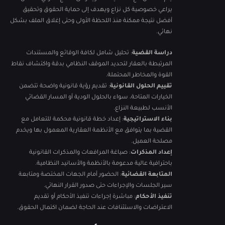
يراعي خصوصية كل نزاع ويهدف إلى حماية الحقوق وتحقيق
أفضل نتيجة ممكنة منذ اللحظة الأولى وحتى إغلاق الملف بشكل
نهائي.
دراسة القضية
: تحليل شامل لكافة الوقائع والمستندات
المرتبطة بالعقار لتحديد الموقف النظامي بدقة واكتشاف نقاط
القوة والمخاطر المحتملة.
تقييم الحلول القانونية
: تقديم رؤية قانونية واضحة تتضمن
الخيارات المتاحة، سواء بالحلول الودية أو المسار القضائي
الأنسب لطبيعة النزاع.
بناء الاستراتيجية
: إعداد خطة قانونية محكمة للتعامل مع
القضية بما يتوافق مع الأنظمة العقارية المعمول بها ويخدم
مصلحة العميل.
إعداد المذكرات
: صياغة المرافعات والمذكرات القانونية
باحترافية عالية مدعومة بالأنظمة والأسانيد النظامية.
المتابعة القضائية
: الحضور أمام الجهات المختصة ومتابعة
سير الجلسات والإجراءات حتى صدور القرار النهائي.
تنفيذ الأحكام
: مباشرة إجراءات تنفيذ الأحكام أو تقديم
الاعتراضات والاستئنافات عند الحاجة لضمان اكتمال الحقوق.