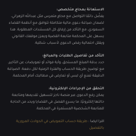
الاستعانة بمحامٍ متخصص:
يفضَّل دائمًا التواصل مع محامٍ متمرس مثل عبدالله الزهراني،
لضمان صياغة دعوى مالية متكاملة تتوافق مع أنظمة القضاء
السعودي، مع التأكد من إرفاق كل المستندات المطلوبة. هذا
يسهل على المحكمة متابعة القضية ويعزز موقفك القانوني
ويقلل احتمالية رفض الدعوى لأسباب شكلية.
التأكد من تفاصيل الطلبات والمبالغ:
حدد بدقة المبلغ المستحق، وأية فوائد أو تعويضات عن التأخير،
مع توضيح طريقة الحساب والفترة الزمنية لكل دفعة. الصياغة
الدقيقة تمنع أي لبس أو تعارض في مطالبك أمام المحكمة.
التحقق من الإجراءات الإلكترونية:
يمكن رفع الدعوى عبر منصة ناجز لتسهيل تقديمها ومتابعة
حالتها إلكترونيًا، ما يسرع الفصل في القضايا ويحد من الحاجة
للمتابعة الشخصية المستمرة في المحكمة.
اقرا ايضا :
طريقة حساب التعويض في الحوادث المرورية
بالتفصيل