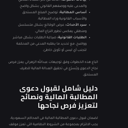
بيانات الأطراف:
التأكد من ذكر أسماء المدعي
والمدعى عليه ووصفهم القانوني بشكل واضح.
أساس المطالبة:
توضيح المبلغ المستحق
والأسباب القانونية وراء المطالبة.
سرد الأحداث:
عرض الوقائع بشكل متسلسل
ومنطقي يعكس تطور النزاع المالي.
الطلبات القانونية:
صياغة الطلبات بشكل مباشر
وواضح، مع تحديد ما يطلبه المدعي من المحكمة
لتجنب أي لبس أو تأويل خاطئ.
اتباع هذه الخطوات وفق توجيهات عبدالله الزهراني يعزز فرص
نجاح الدعوى ويُسرّع في تحقيق العدالة المالية للطرف
المستحق.
دليل شامل لقبول دعوى
المطالبة المالية ونصائح
لتعزيز فرص نجاحها
لضمان قبول دعوى المطالبة المالية في المحاكم السعودية،
يجب الالتزام بمجموعة من الشروط النظامية التي تعزز موقف