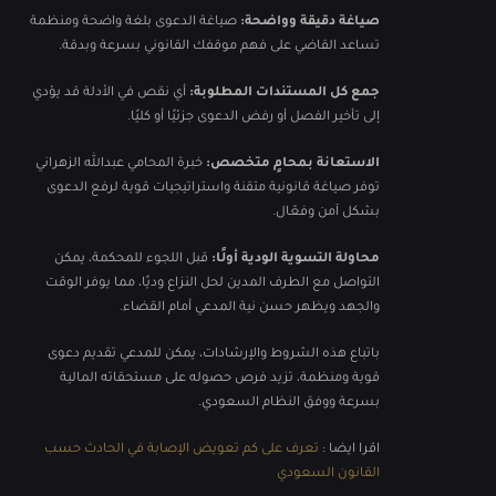
صياغة دقيقة وواضحة:
صياغة الدعوى بلغة واضحة ومنظمة
تساعد القاضي على فهم موقفك القانوني بسرعة وبدقة.
جمع كل المستندات المطلوبة:
أي نقص في الأدلة قد يؤدي
إلى تأخير الفصل أو رفض الدعوى جزئيًا أو كليًا.
الاستعانة بمحامٍ متخصص:
خبرة المحامي عبدالله الزهراني
توفر صياغة قانونية متقنة واستراتيجيات قوية لرفع الدعوى
بشكل آمن وفعّال.
محاولة التسوية الودية أولًا:
قبل اللجوء للمحكمة، يمكن
التواصل مع الطرف المدين لحل النزاع وديًا، مما يوفر الوقت
والجهد ويظهر حسن نية المدعي أمام القضاء.
باتباع هذه الشروط والإرشادات، يمكن للمدعي تقديم دعوى
قوية ومنظمة، تزيد فرص حصوله على مستحقاته المالية
بسرعة ووفق النظام السعودي.
اقرا ايضا :
تعرف على كم تعويض الإصابة في الحادث حسب
القانون السعودي