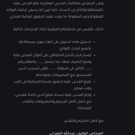
وعلى الرغم من مطالبات المدعي المتكررة، قام المدعى عليه
بالمماطلة والتأخر في السداد، كما تبين أنه يسعى لإخفاء أمواله
المنقولة وغير المنقولة، ما يهدد تنفيذ الحقوق المالية للمدعي.
لذلك، نلتمس من محكمتكم الموقرة اتخاذ الإجراءات التالية:
تسجيل هذه الدعوى على أنها دعوى بسيطة ولا
تخضع لتبادل اللوائح.
إصدار قرار بالحجز الاحتياطي على أموال المدعى عليه
ومنع التصرف فيها، بما يشمل ……… والعقار رقم
……… الكائن في منطقة ………، تكفي لتسديد الدين
المستحق مع المصروفات وفوائدها.
تبليغ المدعى عليه لحضور جلسة المحكمة في أقرب
وقت ممكن.
إلزام المدعى عليه بسداد مبلغ الدين كاملاً للمدعي،
مع تحمل كامل الرسوم والمصروفات وأتعاب
المحاماة.
مع كامل الاحترام والتقدير،
المحامي الوكيل: عبدالله الزهراني