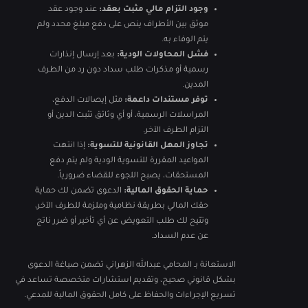
وجود التزام مالي مثبت بعقد:
عند وجود عقد
موثق بين الأطراف ينص على دفع مبلغ محدد ولم
يتم الوفاء به.
فشل المحاولات الودية:
بعد إرسال إنذارات
رسمية أو مذكرات طلب سداد دون رد من الطرف
المدين.
توفر مستندات داعمة:
مثل إيصالات الدفع،
المراسلات الرسمية، أو أي وثائق تثبت الدين أو
التزام الطرف الآخر.
تجاوز المهل القانونية للتسوية:
إذا انتهت
المواعيد المقررة للتسوية الودية ولم يتم دفع
المستحقات، يصبح اللجوء للقضاء ضرورياً.
حماية الحقوق المالية:
الدعوى تضمن لك حماية
حقك المالي بطريقة نظامية وملزمة للطرف الآخر،
وتتيح لك طلب التعويض عن أي تأخير أو ضرر ناتج
عن عدم السداد.
الاستعانة بـ المحامي عبدالله الزهراني تضمن صياغة الدعوى
بشكل قانوني صحيح، وتقديم استشارات متخصصة تساعد في
تسريع الإجراءات والحفاظ على كامل الحقوق المالية للمدعي.