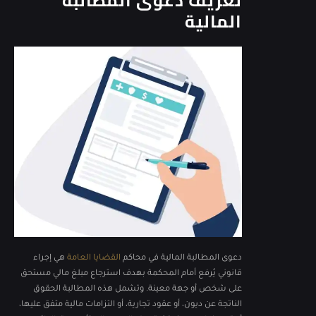
تعريف دعوى المطالبة
المالية
دعوى المطالبة المالية في محاكم
القضايا العامة
هي إجراء
قانوني يُرفع أمام المحكمة بهدف استرجاع مبلغ مالي مستحق
على شخص أو جهة معينة. وتشمل هذه المطالبة الحقوق
الناتجة عن ديون، أو عقود تجارية، أو التزامات مالية متفق عليها،