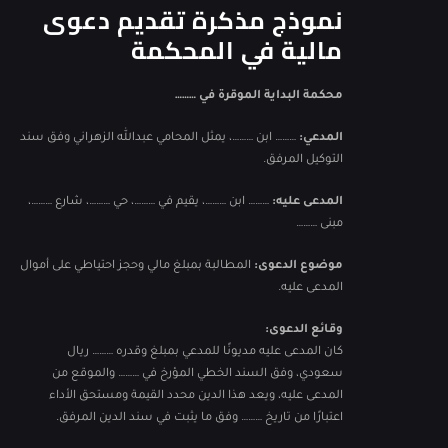
نموذج مذكرة تقديم دعوى
مالية في المحكمة
محكمة البداية الموقرة في ………
المدعي:
……… ابن ………، يمثل المحامي
عبدالله الزهراني
وفق سند
التوكيل المرفق.
المدعى عليه:
……… ابن ………، يقيم في ………، حي ………، شارع ………،
مبنى ………
موضوع الدعوى:
المطالبة بمبلغ مالي وحجز احتياطي على أموال
المدعى عليه.
وقائع الدعوى:
كان المدعى عليه مديونًا للمدعي بمبلغ وقدره ……… ريال
سعودي، وفق السند الخطي المؤرخ في ……… والموقع من
المدعى عليه، ويعد هذا الدين محدد القيمة ومستحق الأداء
اعتبارًا من تاريخ ……… وفق ما يثبت في سند الدين المرفق.