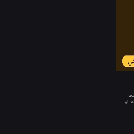
هدف
ات أو