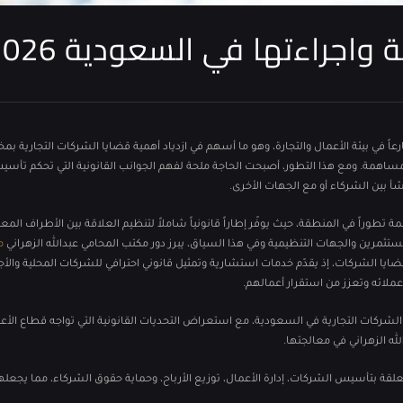
 واجراءتها في السعودية 2026
ً في بيئة الأعمال والتجارة، وهو ما أسهم في ازدياد أهمية قضايا الشركات التجارية بم
مساهمة. ومع هذا التطور، أصبحت الحاجة ملحة لفهم الجوانب القانونية التي تحكم تأس
شأ بين الشركاء أو مع الجهات الأخرى.
تطوراً في المنطقة، حيث يوفّر إطاراً قانونياً شاملاً لتنظيم العلاقة بين الأطراف الم
تثمرين والجهات التنظيمية وفي هذا السياق، يبرز دور مكتب المحامي عبدالله الزهراني
م
ا الشركات، إذ يقدّم خدمات استشارية وتمثيل قانوني احترافي للشركات المحلية والأجن
عملائه وتعزز من استقرار أعمالهم.
الشركات التجارية في السعودية، مع استعراض التحديات القانونية التي تواجه قطاع الأعم
ه الزهراني في معالجتها.
لقة بتأسيس الشركات، إدارة الأعمال، توزيع الأرباح، وحماية حقوق الشركاء، مما يجعله