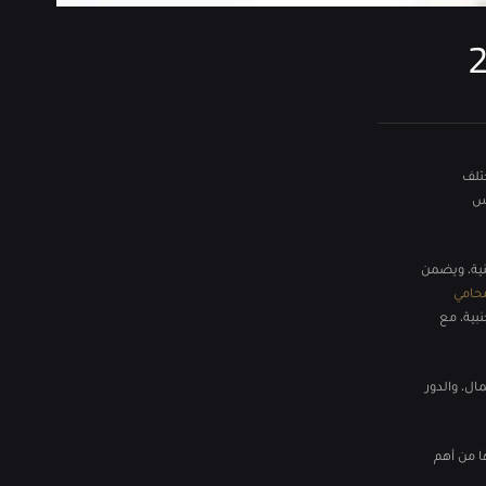
ختلف
يس
عنية، ويضمن
حامي
بية، مع
ال، والدور
ا من أهم